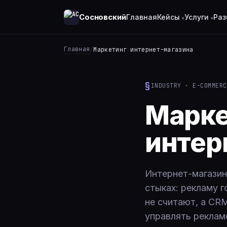
Сосновский
Главная
Кейсы
Услуги
Раз
Главная
/
Маркетинг интернет-магазина
INDUSTRY · E-COMMERC
Марке
интер
Интернет-магазин
стыках: рекламу г
не считают, а CRM
управлять реклам