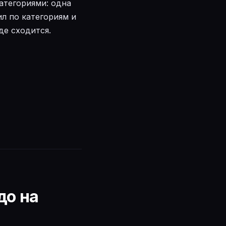
категориями: одна
ил по категориям и
де сходится.
до на