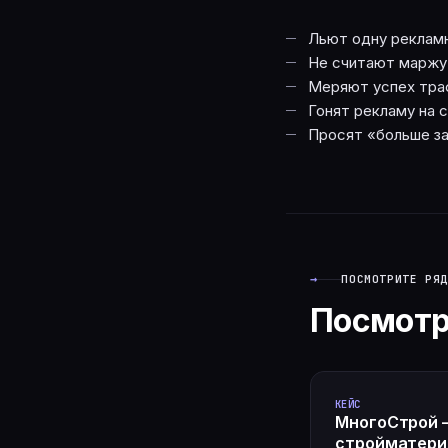
Льют одну рекламн
Не считают маржу 
Меряют успех траф
Гонят рекламу на 
Просят «больше зая
→
ПОСМОТРИТЕ РЯД
Посмотр
КЕЙС
МногоСтрой 
стройматер