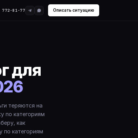
 772-81-77
Описать ситуацию
г для
026
ьги теряются на
жу по категориям
беру, как
у по категориям