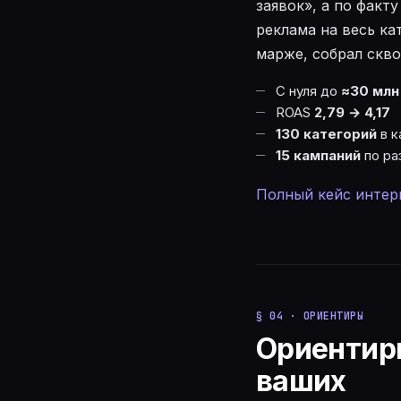
заявок», а по факт
реклама на весь ка
марже, собрал скво
С нуля до
≈30 млн 
ROAS
2,79 → 4,17
130 категорий
в к
15 кампаний
по ра
Полный кейс интер
§ 04 · ОРИЕНТИРЫ
Ориентиры
ваших