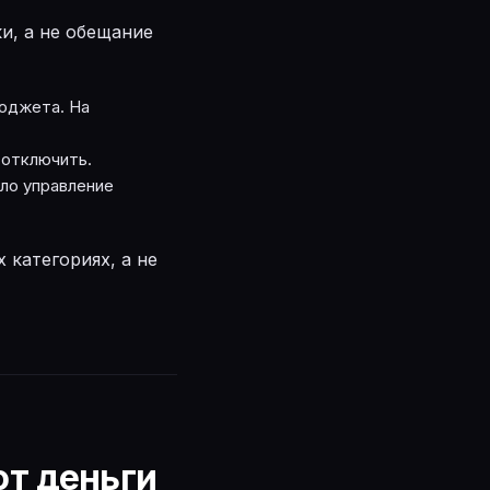
ки, а не обещание
бюджета. На
 отключить.
ило управление
 категориях, а не
ют деньги