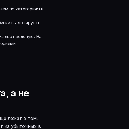
ваем по категориям и
збивки вы дотируете
ма льёт вслепую. На
гориями.
, а не
ще лежат в том,
т из убыточных в