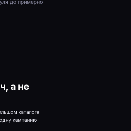
нуля до примерно
, а не
большом каталоге
в одну кампанию