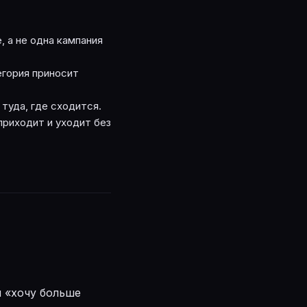
, а не одна кампания
егория приносит
туда, где сходится.
приходит и уходит без
 «хочу больше