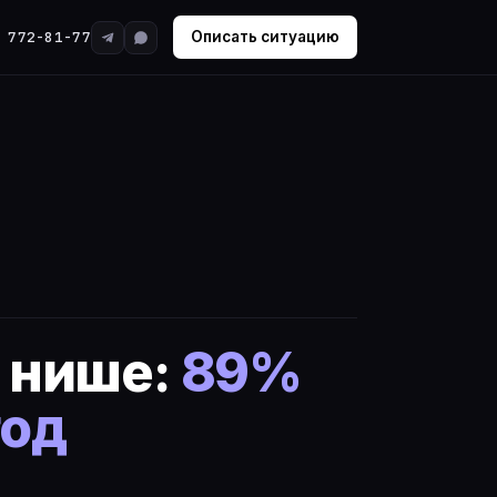
 772-81-77
Описать ситуацию
й нише:
89%
год