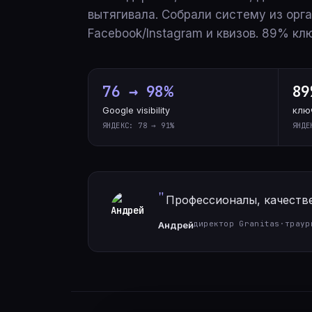
вытягивала. Собрали систему из орга
Facebook/Instagram и квизов. 89% клю
76 → 98%
89
Google visibility
клю
ЯНДЕКС: 78 → 91%
ЯНДЕ
Профессионалы, качестве
директор Granitas
·
траур
Андрей