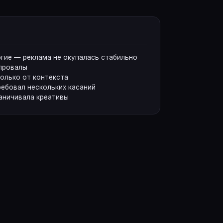
огие — реклама не окупалась стабильно
провалы
только от контекста
ебовал нескольких касаний
аничивала креативы