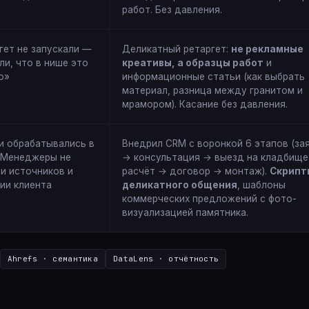
работ. Без давления.
гет не запускали —
Деликатный ретаргет:
не рекламные
ли, что в нише это
креативы, а образцы работ
и
о»
информационные статьи (как выбрать
материал, разница между гранитом и
мрамором). Касание без давления.
и обрабатывались в
Внедрил CRM с воронкой 6 этапов (за
. Менеджеры не
→ консультация → выезд на кладбище
и источников и
расчёт → договор → монтаж).
Скрипт
ии клиента
деликатного общения
, шаблоны
коммерческих предложений с фото-
визуализацией памятника.
Ahrefs · семантика
DataLens · отчётность