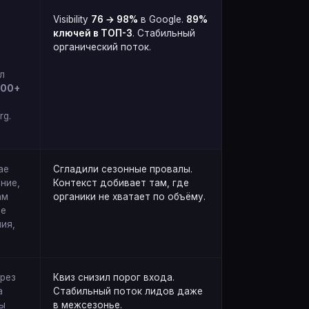
Visibility
76 → 98%
в Google.
89%
ключей в ТОП-3
. Стабильный
органический поток.
л
200+
rg.
ае
Сгладили сезонные провалы.
ние,
Контекст добивает там, где
ам
органики не хватает по объёму.
ые
ия,
ерез
Квиз снизил порог входа.
а
Стабильный поток лидов даже
ы
в межсезонье.