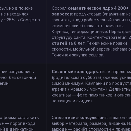
был, но в поиске
Собрал
семантическое ядро 4 200+
 не находился.
запросов
: продуктовые («памятник из
lity ~25% в Google по
гранита», «надгробие чёрный гранит»),
коммерческие («заказать памятник
Каунас»), информационные. Перестрои
структуру сайта. Контент-стратегия:
статей
за 8 лет. Технические правки
скорости, мобильной версии, schema.o
Точечная закупка ссылок.
нии запускались
Сезонный календарь
: пик в апреле-м
йно, без сезонной
(родительская суббота), осенью усиле
егии
зимой минимум. Кампании по продукт
(гранит / мрамор / монтаж). Деликатн
креативы — фото памятников и описан
не «акции и скидки».
о форма «оставить
Сделал
квиз-консультант
: 5 шагов ч
у» — порог входа
выбор материала, размера, дизайна. Н
ий в деликатной
выходе — расчёт стоимости + пример