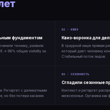
 лет
02 · КВИЗ
ильным фундаментом
Квиз-воронка для де
чинили технику, развили
В траурной нише прямая ре
76 → 98% общая visibility за
который даёт человеку кон
Стабильный поток лидов.
04 · СЕЗОННОСТЬ
Сгладили сезонные п
и. Ретаргет с деликатными
Контекст и ретаргет распр
, но без потери касания.
межсезонье. Органика как 