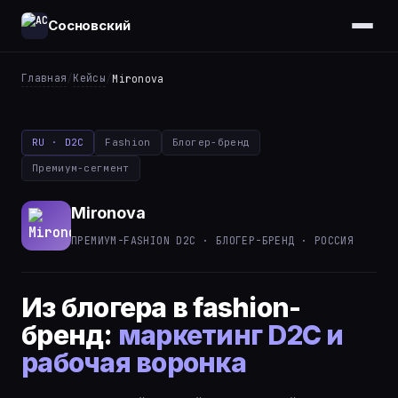
Сосновский
Главная
Кейсы
/
/
Mironova
RU · D2C
Fashion
Блогер-бренд
Премиум-сегмент
Mironova
ПРЕМИУМ-FASHION D2C · БЛОГЕР-БРЕНД · РОССИЯ
Из блогера в fashion-
бренд:
маркетинг D2C и
рабочая воронка